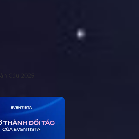
oàn Cầu 2025