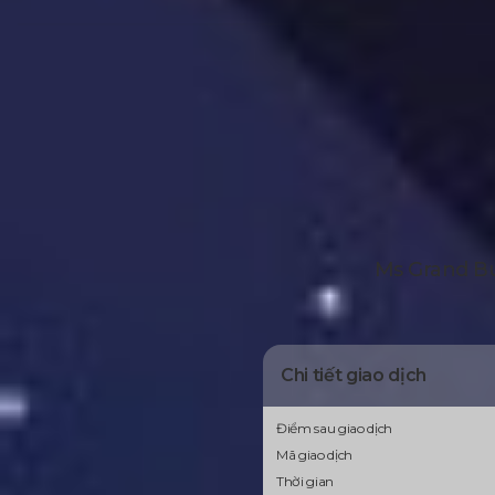
Ms Grand Bu
Chi tiết giao dịch
Điểm sau giao dịch
Mã giao dịch
Thời gian