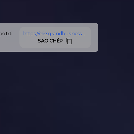
n tới
https://missgrandbusinessglobal.1vote.vn/thi-sinh/nguoidepduocyeuthichnhat/truong-cam-ly-001
SAO CHÉP