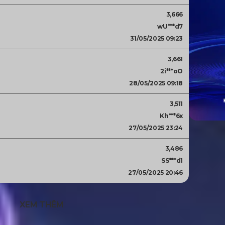
3,666
wU***d7
31/05/2025 09:23
3,661
2i***oO
28/05/2025 09:18
3,511
Kh***6x
27/05/2025 23:24
3,486
SS***d1
27/05/2025 20:46
XEM THÊM