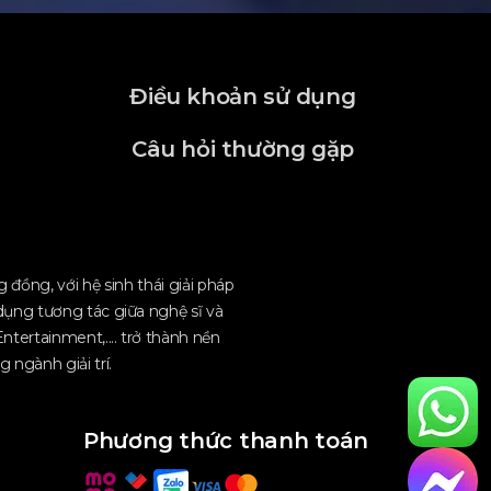
Điều khoản sử dụng
Câu hỏi thường gặp
đồng, với hệ sinh thái giải pháp
dụng tương tác giữa nghệ sĩ và
ntertainment,.... trở thành nền
 ngành giải trí.
Phương thức thanh toán